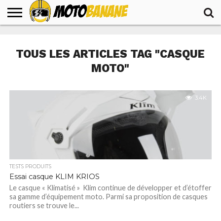
ACCUEIL
ACTUALITÉS
ESSAIS
TESTS
VOYAGES
PRODUITS
TOUS LES ARTICLES TAG "CASQUE
MOTO"
3.4K
TESTS PRODUITS
Essai casque KLIM KRIOS
Le casque « Klimatisé » Klim continue de développer et d’étoffer
sa gamme d’équipement moto. Parmi sa proposition de casques
routiers se trouve le...