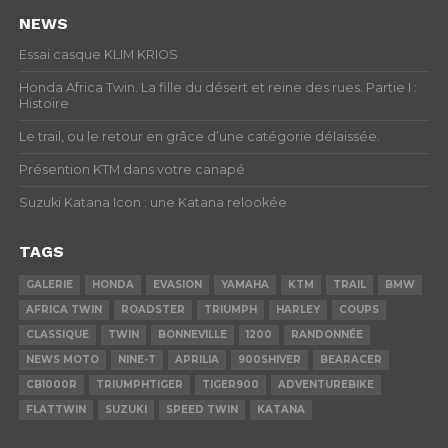
NEWS
Essai casque KLIM KRIOS
Honda Africa Twin. La fille du désert et reine des rues. Partie I :
Histoire
Le trail, ou le retour en grâce d’une catégorie délaissée.
Présention KTM dans votre canapé
Suzuki Katana Icon : une Katana relookée
TAGS
GALERIE
HONDA
EVASION
YAMAHA
KTM
TRAIL
BMW
AFRICA TWIN
ROADSTER
TRIUMPH
HARLEY
COUPS
CLASSIQUE
TWIN
BONNEVILLE
1200
RANDONNÉE
NEWS MOTO
NINE-T
APRILIA
900SHIVER
BEARACER
CB1000R
TRIUMPHTIGER
TIGER900
ADVENTUREBIKE
FLATTWIN
SUZUKI
SPEED TWIN
KATANA