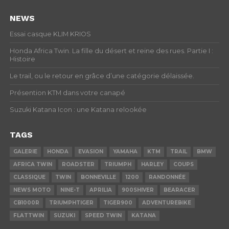
NEWS
Essai casque KLIM KRIOS
Honda Africa Twin. La fille du désert et reine des rues. Partie I :
Histoire
Le trail, ou le retour en grâce d’une catégorie délaissée.
Présention KTM dans votre canapé
Suzuki Katana Icon : une Katana relookée
TAGS
GALERIE
HONDA
EVASION
YAMAHA
KTM
TRAIL
BMW
AFRICA TWIN
ROADSTER
TRIUMPH
HARLEY
COUPS
CLASSIQUE
TWIN
BONNEVILLE
1200
RANDONNÉE
NEWS MOTO
NINE-T
APRILIA
900SHIVER
BEARACER
CB1000R
TRIUMPHTIGER
TIGER900
ADVENTUREBIKE
FLATTWIN
SUZUKI
SPEED TWIN
KATANA