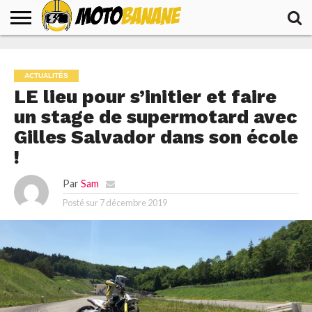
ACCUEIL
ACTUALITÉS
ESSAIS
TESTS
VOYAGES
PRODUITS
ACTUALITÉS
LE lieu pour s’initier et faire
un stage de supermotard avec
Gilles Salvador dans son école
!
Par
Sam
Posté sur
7 décembre 2019