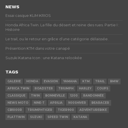
NEWS
Essai casque KLIM KRIOS
Honda Africa Twin. La fille du désert et reine des rues. Partie I :
Histoire
Le trail, ou le retour en grâce d’une catégorie délaissée.
Présention KTM dans votre canapé
Suzuki Katana Icon : une Katana relookée
TAGS
GALERIE
HONDA
EVASION
YAMAHA
KTM
TRAIL
BMW
AFRICA TWIN
ROADSTER
TRIUMPH
HARLEY
COUPS
CLASSIQUE
TWIN
BONNEVILLE
1200
RANDONNÉE
NEWS MOTO
NINE-T
APRILIA
900SHIVER
BEARACER
CB1000R
TRIUMPHTIGER
TIGER900
ADVENTUREBIKE
FLATTWIN
SUZUKI
SPEED TWIN
KATANA