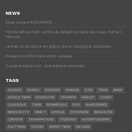
NEWS
Essai casque KLIM KRIOS
Honda Africa Twin. La fille du désert et reine des rues. Partie I :
Histoire
Le trail, ou le retour en grâce d’une catégorie délaissée.
Présention KTM dans votre canapé
Suzuki Katana Icon : une Katana relookée
TAGS
GALERIE
HONDA
EVASION
YAMAHA
KTM
TRAIL
BMW
AFRICA TWIN
ROADSTER
TRIUMPH
HARLEY
COUPS
CLASSIQUE
TWIN
BONNEVILLE
1200
RANDONNÉE
NEWS MOTO
NINE-T
APRILIA
900SHIVER
BEARACER
CB1000R
TRIUMPHTIGER
TIGER900
ADVENTUREBIKE
FLATTWIN
SUZUKI
SPEED TWIN
KATANA