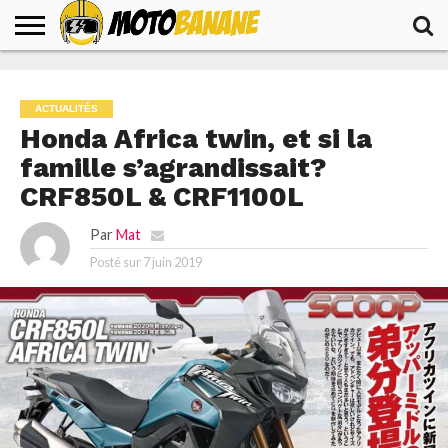
ACCUEIL
ACTUALITÉS
ESSAIS
TESTS
VOYAGES
PRODUITS
ACTUALITÉS
Honda Africa twin, et si la
famille s’agrandissait?
CRF850L & CRF1100L
Par
Mat
Posté sur
7 juin 2019