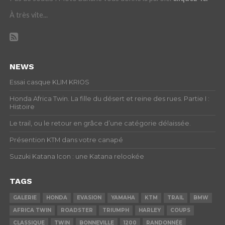
À très vite...
NEWS
Essai casque KLIM KRIOS
Honda Africa Twin. La fille du désert et reine des rues. Partie I :
Histoire
Le trail, ou le retour en grâce d’une catégorie délaissée.
Présention KTM dans votre canapé
Suzuki Katana Icon : une Katana relookée
TAGS
GALERIE
HONDA
EVASION
YAMAHA
KTM
TRAIL
BMW
AFRICA TWIN
ROADSTER
TRIUMPH
HARLEY
COUPS
CLASSIQUE
TWIN
BONNEVILLE
1200
RANDONNÉE