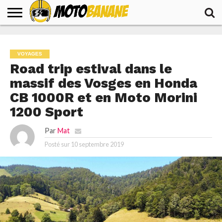
ACCUEIL
ACTUALITÉS
ESSAIS
TESTS
VOYAGES
PRODUITS
VOYAGES
Road trip estival dans le
massif des Vosges en Honda
CB 1000R et en Moto Morini
1200 Sport
Par
Mat
Posté sur
10 septembre 2019